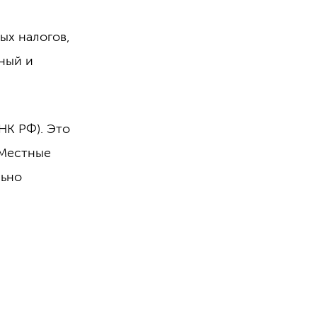
ых налогов,
ный и
НК РФ). Это
 Местные
льно