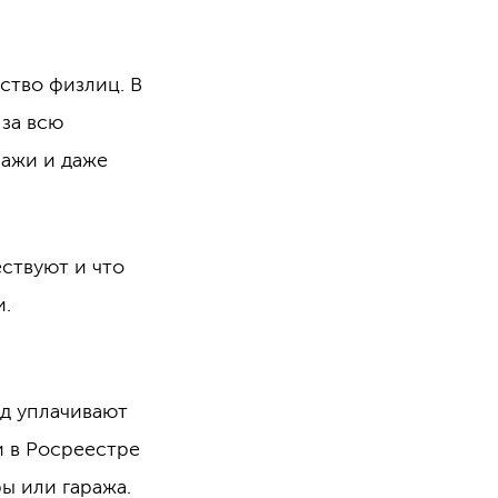
ство физлиц. В
 за всю
ражи и даже
ествуют и что
и.
од уплачивают
и в Росреестре
ы или гаража.