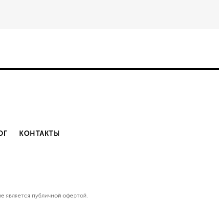
ОГ
КОНТАКТЫ
е являетcя публичнoй офeртой.