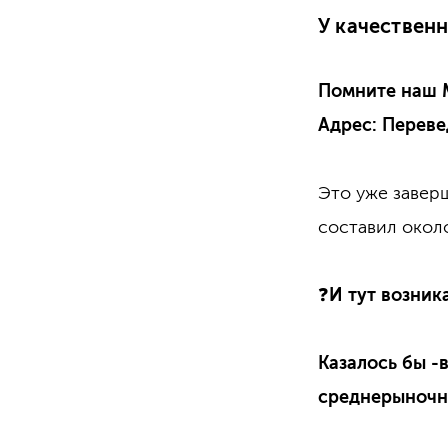
У качествен
Помните наш 
Адрес: Переве
Это уже завер
составил окол
❓
И тут возник
Казалось бы -
среднерыночн