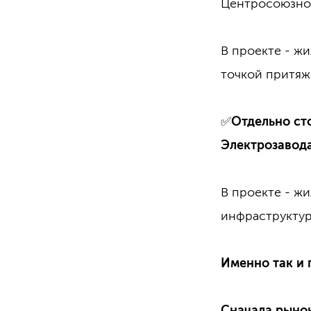
Центросоюзног
В проекте - ж
точкой притяж
✅
Отдельно ст
Электрозавода
В проекте - ж
инфраструктур
Именно так и 
Сначала рыно