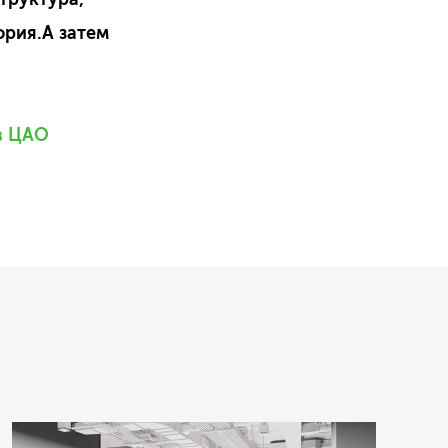
ория.А затем
 в ЦАО