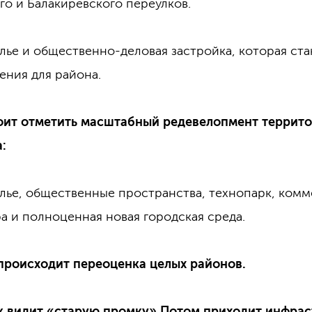
о и Балакиревского переулков.
илье и общественно-деловая застройка, которая ст
ения для района.
оит отметить масштабный редевелопмент террит
:
илье, общественные пространства, технопарк, комм
а и полноценная новая городская среда.
происходит переоценка целых районов.
к видит «старую промку».Потом приходит инфрас