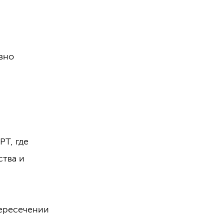
вно
Т, где
ства и
пересечении