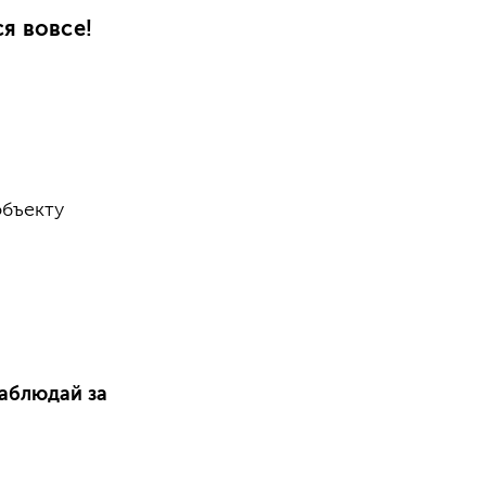
я вовсе!
объекту
наблюдай за