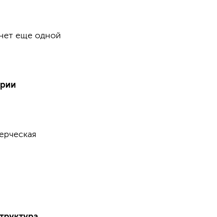
анет еще одной
ории
ерческая
труктура,