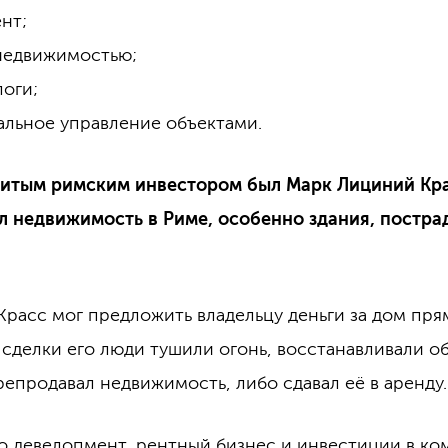
нт;
недвижимостью;
логи;
льное управление объектами.
итым римским инвестором был Марк Лициний Кра
л недвижимость в Риме, особенно здания, постра
 Красс мог предложить владельцу деньги за дом пря
сделки его люди тушили огонь, восстанавливали об
репродавал недвижимость, либо сдавал её в аренду.
то девелопмент, рентный бизнес и инвестиции в к