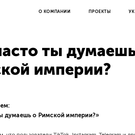
О КОМПАНИИ
ПРОЕКТЫ
УК
часто ты думаешь
кой империи?
ем:
ты думаешь о Римской империи?»
м, что пользователи TikTok, Instagram, Telegram и д