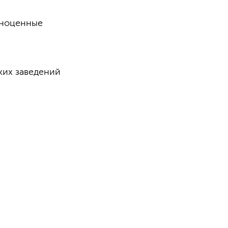
лноценные
ких заведений