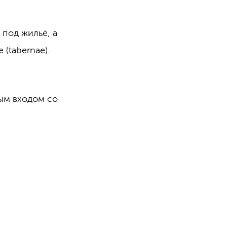
 под жильё, а
 (tabernae).
ым входом со