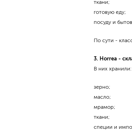
ткани;
готовую еду;
посуду и быто
По сути - кла
3. Horrea - с
В них хранили:
зерно;
масло;
мрамор;
ткани;
специи и импо