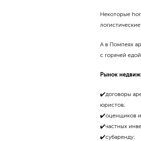
Некоторые hor
логистические
А в Помпеях а
с горячей едой
Рынок недвижи
✔️договоры ар
юристов;
✔️оценщиков и
✔️частных инв
✔️субаренду;