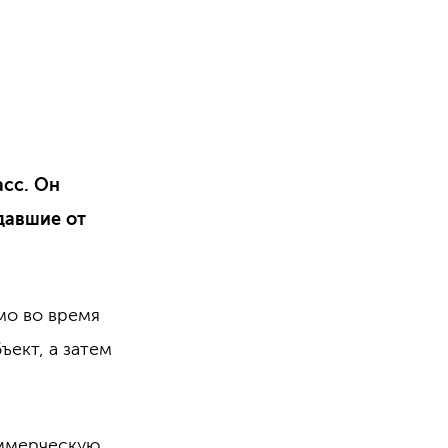
сс. Он
давшие от
мо во время
ъект, а затем
оммерческую