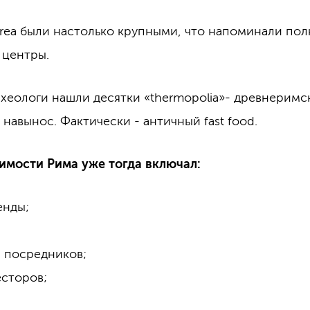
rea были настолько крупными, что напоминали по
 центры.
рхеологи нашли десятки «thermopolia»- древнеримс
 навынос. Фактически - античный fast food.
мости Рима уже тогда включал:
енды;
 посредников;
есторов;