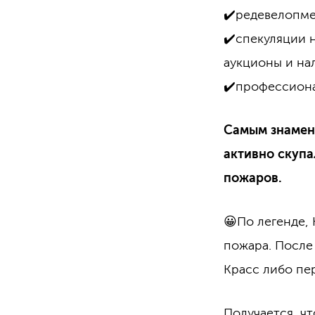
✔️редевелопме
✔️спекуляции 
аукционы и на
✔️профессиона
Самым знамен
активно скупа
пожаров.
😀По легенде,
пожара. После 
Красс либо пе
Получается, ч