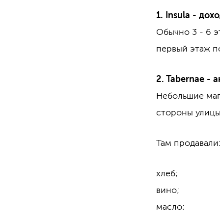
1. Insula - д
Обычно 3 - 6 э
первый этаж поч
2. Tabernae - а
Небольшие маг
стороны улицы
Там продавали
хлеб;
вино;
масло;