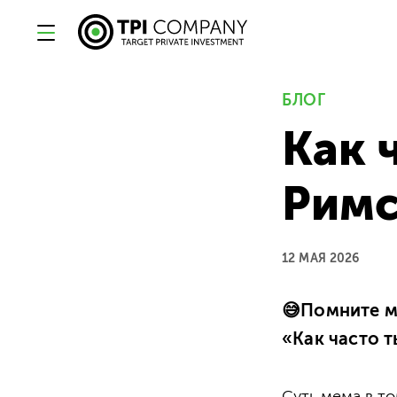
БЛОГ
Как 
Римс
12 МАЯ 2026
😅Помните м
«Как часто 
Суть мема в то