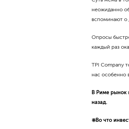
неожиданно о
вспоминают о 
Опросы быстро
каждый раз ок
TPI Company т
нас особенно 
В Риме рынок 
назад.
❇️Во что инве