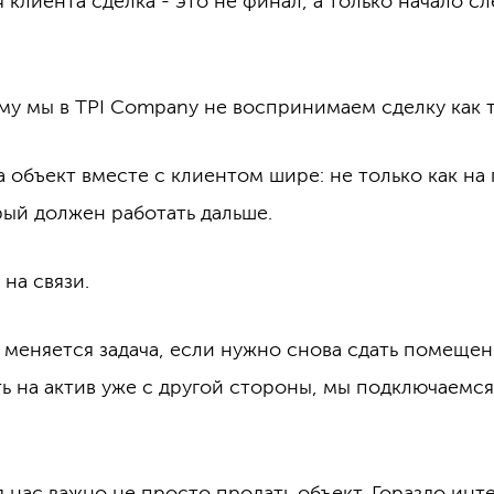
 клиента сделка - это не финал, а только начало 
у мы в TPI Company не воспринимаем сделку как т
объект вместе с клиентом шире: не только как на п
рый должен работать дальше.
на связи.
 меняется задача, если нужно снова сдать помещен
ь на актив уже с другой стороны, мы подключаемс
я нас важно не просто продать объект. Гораздо инт